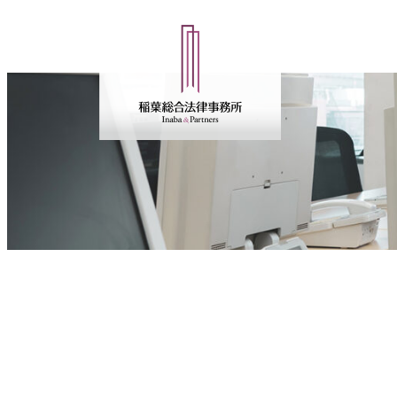
内
容
を
ス
キ
ッ
プ