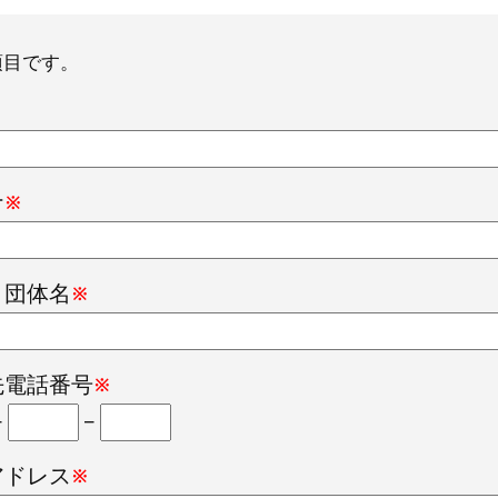
項目です。
ナ
※
・団体名
※
先電話番号
※
–
–
アドレス
※