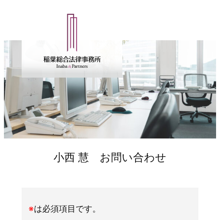
内
容
を
ス
キ
ッ
プ
小西 慧 お問い合わせ
※
は必須項目です。